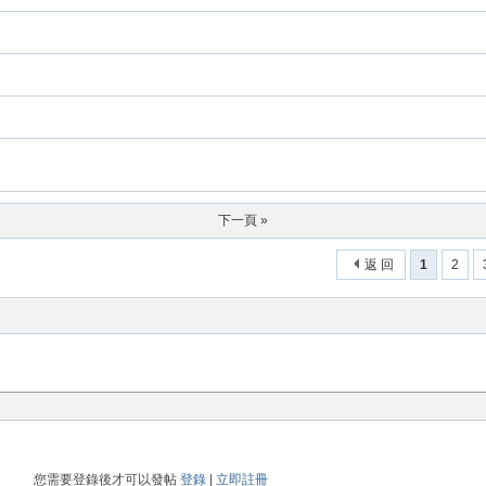
下一頁 »
返 回
1
2
您需要登錄後才可以發帖
登錄
|
立即註冊