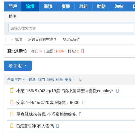
門戶
論壇
導讀
廣播
群組
動態
淘帖
插件
»
論壇
›
這週日你有空嗎？
›
雙北&新竹
向
雙北&新竹
今日:
0
|
主題:
1086
|
排名:
1
日
葵
發新帖
茶
全部主題
最新
熱門
熱帖
精華
更多
坊
小芝 156/B+/43kg/19歲 #嬌小蘿莉型 #喜歡cosplay~
+
LI
安寒 164/45/C/20歲 #特價：6000
N
單身騷妹來兼職 小巧蜜桃嫩鮑鮑
E
E奶護理師 有人愛嗎
：