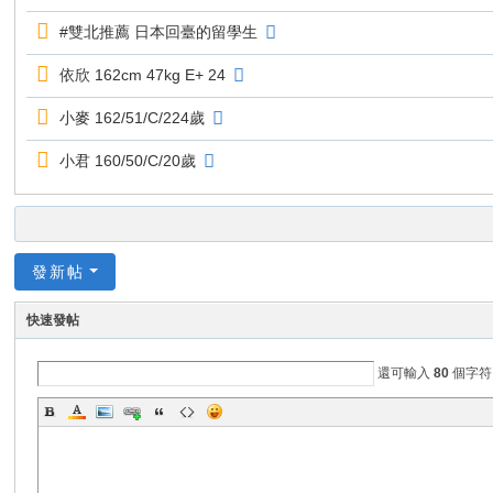
#雙北推薦 日本回臺的留學生
依欣 162cm 47kg E+ 24
小麥 162/51/C/224歲
小君 160/50/C/20歲
發新帖
快速發帖
還可輸入
80
個字符