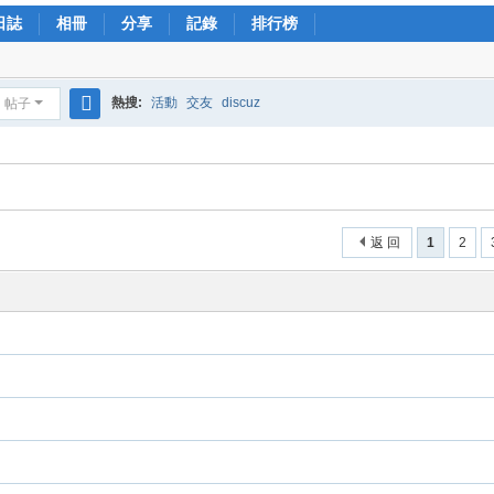
日誌
相冊
分享
記錄
排行榜
熱搜:
活動
交友
discuz
帖子
搜
索
返 回
1
2