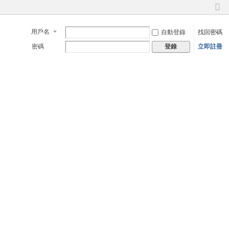
切
換
用戶名
自動登錄
找回密碼
到
窄
密碼
立即註冊
登錄
版