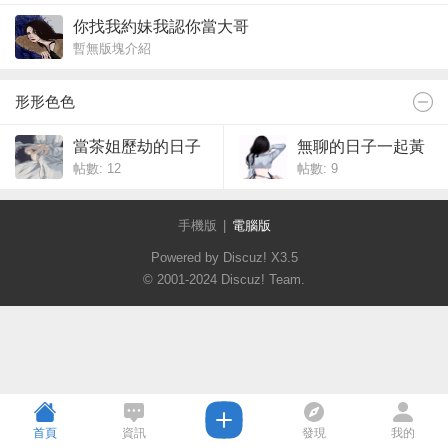
你找我約妹我認你當大哥
暫無版塊介紹
形形色色
當茶姐歷劫的日子
無聊的日子一起黃
帖數: 12
帖數: 9
黃？
手機版
|
電腦版
Powered by Discuz!
X3.5
© 2001-2024
Discuz! Team
.
首頁
資訊
發現
我的