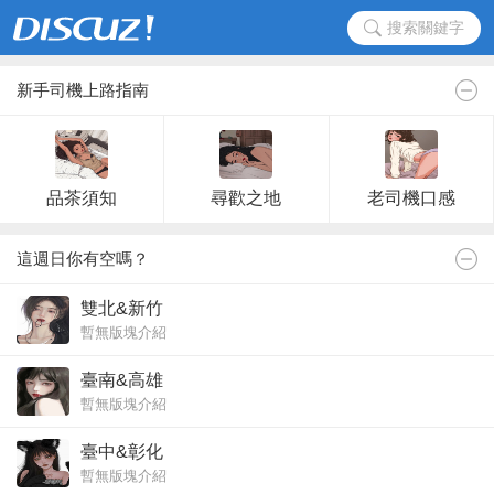
搜索關鍵字
新手司機上路指南
品茶須知
尋歡之地
老司機口感
這週日你有空嗎？
雙北&新竹
暫無版塊介紹
臺南&高雄
暫無版塊介紹
臺中&彰化
暫無版塊介紹